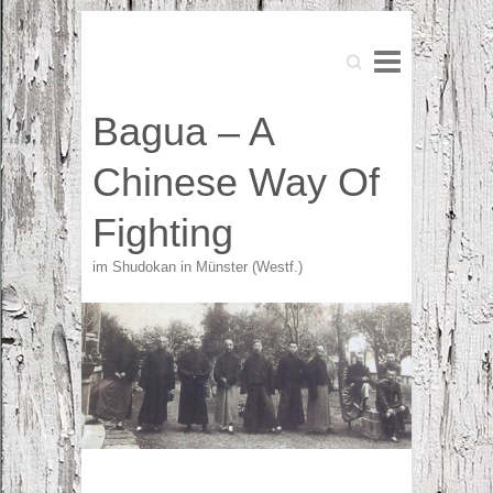
Search
Search
Bagua – A
Chinese Way Of
Fighting
im Shudokan in Münster (Westf.)