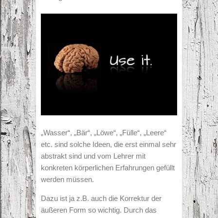
„Wasser“, „Bär“, „Löwe“, „Fülle“, „Leere“
etc. sind solche Ideen, die erst einmal sehr
abstrakt sind und vom Lehrer mit
konkreten körperlichen Erfahrungen gefüllt
werden müssen.
Dazu ist ja z.B. auch die Korrektur der
äußeren Form so wichtig. Durch das